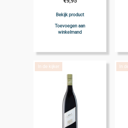
€
9,95
Bekijk product
Toevoegen aan
winkelmand
In de kijker
In d