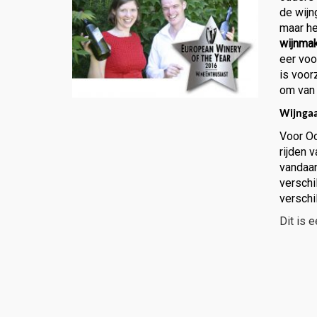
de wijn
maar he
wijnmak
eer voo
is voor
om van 
Wijnga
Voor Oo
rijden 
vandaan
verschi
verschi
Dit is 