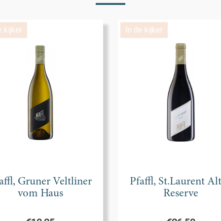
e kijker
In de kijker
affl, Gruner Veltliner
Pfaffl, St.Laurent Al
vom Haus
Reserve