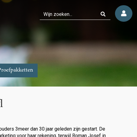
Proefpakketten
l
ouders 3meer dan 30 jaar geleden zijn gestart. De
keting voor haar rekening, terwijl Roman Josef in