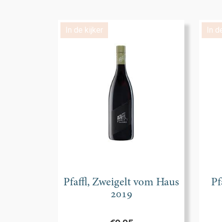
In de kijker
In d
Pfaffl, Zweigelt vom Haus
Pf
2019