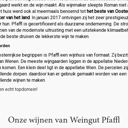
gaard werkt en de wijn maakt. Als wijnmaker sleepte Roman niet al
t huis werd ook al meermaals benoemd tot
het beste van Oosten
er van het land
. In januari 2017 ontvingen zij het zeer prestigie
r hun. Pfaffl is gecertificeerd als duurzame onderneming. De st
zien van de modernste uitrusting met een uitstekende klimaatb
de beste druiven de lekkerste wijn te maken.
arden
stenrijkse begrippen is Pfaffl een wijnhuis van formaat. Zij bez
van Wenen. De meeste wijngaarden liggen in de appellatie Nieder
 komen. Een klein deel ligt in de appellatie Wien. De percelen zi
llende dorpen. daardoor kan er gebruik gemaakt worden van ee
llende wijnen te maken.
een echt topdomein!
Onze wijnen van Weingut Pfaffl