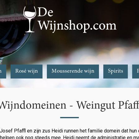
n
Rosé wijn
Mousserende wijn
Spirits
Wijndomeinen - Weingut Pfaff
osef Pfaffl en zijn zus Heidi runnen het familie domein dat hun 
helpen ook nog steeds mee. Heidi neemt de administratie en mar