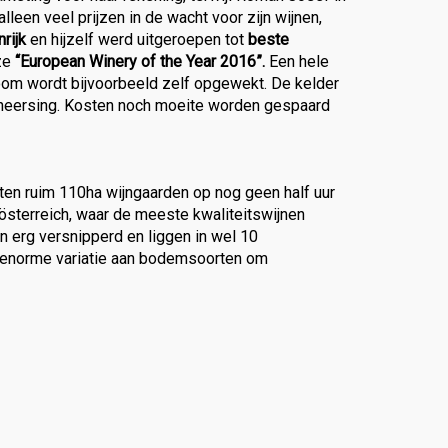
leen veel prijzen in de wacht voor zijn wijnen,
rijk
en hijzelf werd uitgeroepen tot
beste
uze
“European Winery of the Year 2016”.
Een hele
room wordt bijvoorbeeld zelf opgewekt. De kelder
eheersing. Kosten noch moeite worden gespaard
itten ruim 110ha wijngaarden op nog geen half uur
österreich, waar de meeste kwaliteitswijnen
jn erg versnipperd en liggen in wel 10
n enorme variatie aan bodemsoorten om