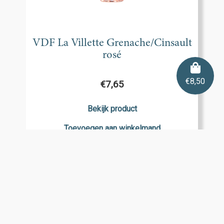
VDF La Villette Grenache/Cinsault
rosé
€
8,50
€
7,65
Bekijk product
Toevoegen aan winkelmand
In de kijker