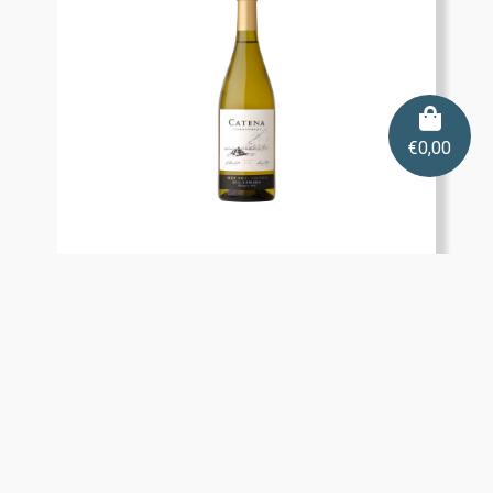
€
0,00
Catena Chardonnay
€
13,85
Bekijk product
Toevoegen aan winkelmand