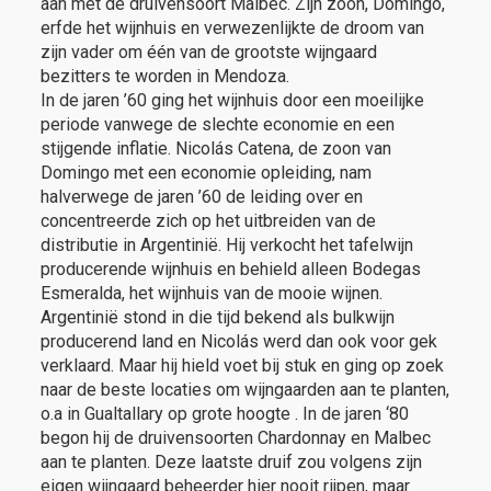
aan met de druivensoort Malbec. Zijn zoon, Domingo,
erfde het wijnhuis en verwezenlijkte de droom van
zijn vader om één van de grootste wijngaard
bezitters te worden in Mendoza.
In de jaren ’60 ging het wijnhuis door een moeilijke
periode vanwege de slechte economie en een
stijgende inflatie. Nicolás Catena, de zoon van
Domingo met een economie opleiding, nam
halverwege de jaren ’60 de leiding over en
concentreerde zich op het uitbreiden van de
distributie in Argentinië. Hij verkocht het tafelwijn
producerende wijnhuis en behield alleen Bodegas
Esmeralda, het wijnhuis van de mooie wijnen.
Argentinië stond in die tijd bekend als bulkwijn
producerend land en Nicolás werd dan ook voor gek
verklaard. Maar hij hield voet bij stuk en ging op zoek
naar de beste locaties om wijngaarden aan te planten,
o.a in Gualtallary op grote hoogte . In de jaren ‘80
begon hij de druivensoorten Chardonnay en Malbec
aan te planten. Deze laatste druif zou volgens zijn
eigen wijngaard beheerder hier nooit rijpen, maar