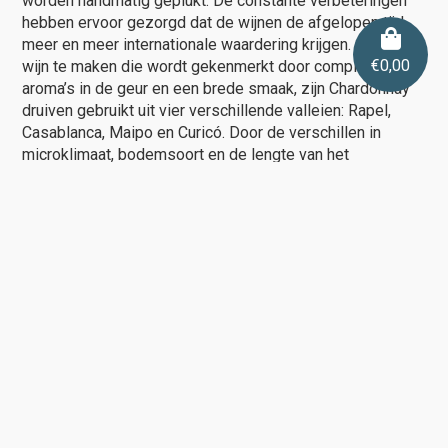
worden handmatig geplukt. De constante verbeteringen
hebben ervoor gezorgd dat de wijnen de afgelopen tijd
meer en meer internationale waardering krijgen. Om deze
€
0,00
wijn te maken die wordt gekenmerkt door complexe
aroma’s in de geur en een brede smaak, zijn Chardonnay
druiven gebruikt uit vier verschillende valleien: Rapel,
Casablanca, Maipo en Curicó. Door de verschillen in
microklimaat, bodemsoort en de lengte van het
groeiseizoen levert elk gebied een heel eigen, typische
bijdrage aan het karakter van deze wijn.
Contactgegevens
De Wijnshop
info@dewijnshop.com