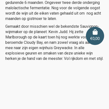
gedurende 6 maanden. Ongeveer twee derde onderging
malolactische fermentatie. Nog voor de volgende oogst
wordt de wijn uit de eiken vaten gehaald uit om nog acht
maanden op gistmoer te laten.
Gemaakt door misschien wel de bekendste Sauvignon-
wijnmaker op de planeet: Kevin Judd. Hij zette
Marlborough op de kaart toen hij nog werkte voor het
€
0,00
beroemde Cloudy Bay, en nam zowel vraag als aanbod
mee naar zijn eigen wijnhuis Greywacke. In alle
explosieve geuren en smaken van deze unieke wijn
herken je de hand van de meester. Vol rijkdom en met stijl.
Net op de markt en nu al stromen de mooie
beoordelingen binnen. Tim Atkin, Decanter, Michael
Cooper, allemaal zijn ze onder de indruk