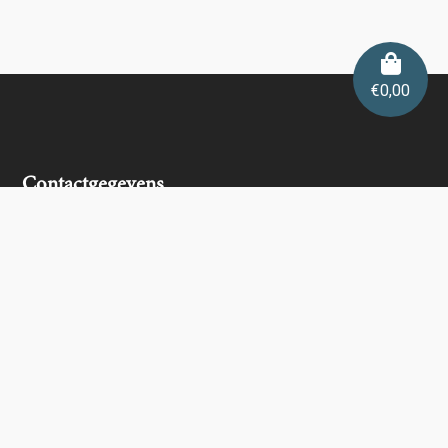
€
0,00
Contactgegevens
De Wijnshop
info@dewijnshop.com
BTW: BE 0762 731 487
Algemene voorwaarden
dewijnshop.com verkoopt geen wijnen aan
personen jonger dan 18 jaar.