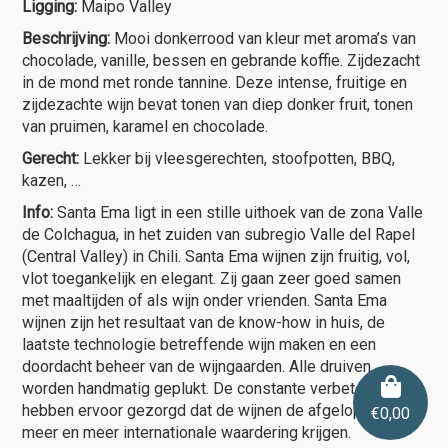
Ligging:
Maipo Valley
Beschrijving:
Mooi donkerrood van kleur met aroma’s van
chocolade, vanille, bessen en gebrande koffie. Zijdezacht
in de mond met ronde tannine. Deze intense, fruitige en
zijdezachte wijn bevat tonen van diep donker fruit, tonen
van pruimen, karamel en chocolade.
Gerecht:
Lekker bij vleesgerechten, stoofpotten, BBQ,
kazen, …
Info:
Santa Ema ligt in een stille uithoek van de zona Valle
de Colchagua, in het zuiden van subregio Valle del Rapel
(Central Valley) in Chili. Santa Ema wijnen zijn fruitig, vol,
vlot toegankelijk en elegant. Zij gaan zeer goed samen
met maaltijden of als wijn onder vrienden. Santa Ema
wijnen zijn het resultaat van de know-how in huis, de
laatste technologie betreffende wijn maken en een
doordacht beheer van de wijngaarden. Alle druiven
worden handmatig geplukt. De constante verbeteringen
hebben ervoor gezorgd dat de wijnen de afgelopen tijd
€
0,00
meer en meer internationale waardering krijgen.