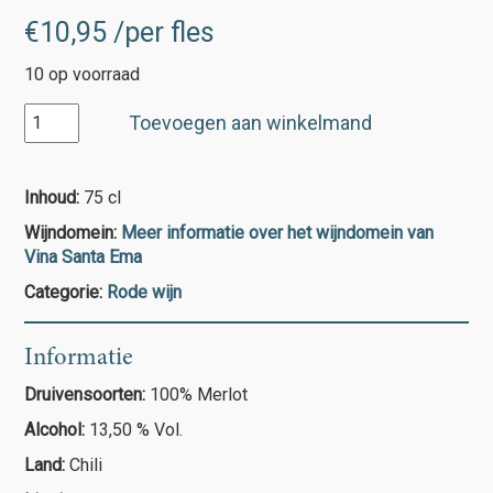
€
10,95
/per fles
10 op voorraad
Santa
Toevoegen aan winkelmand
Ema
Gran
Reserva
Inhoud:
75 cl
Merlot
Wijndomein:
Meer informatie over het wijndomein van
aantal
Vina Santa Ema
Categorie:
Rode wijn
Informatie
Druivensoorten:
100% Merlot
Alcohol:
13,50 % Vol.
Land:
Chili