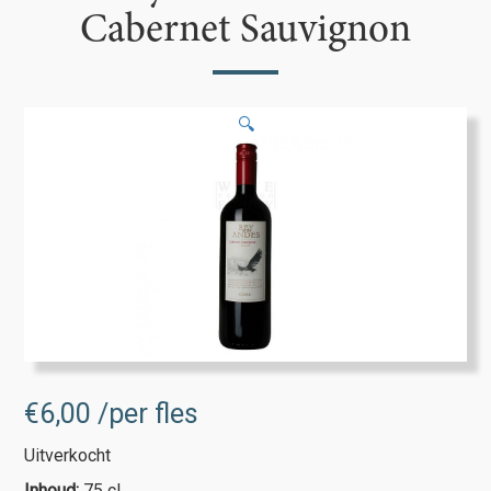
Cabernet Sauvignon
🔍
€
6,00
/per fles
Uitverkocht
Inhoud:
75 cl