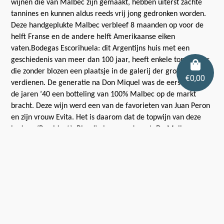
wijnen die van Malbec zijn gemaakt, hebben uiterst zachte
tannines en kunnen aldus reeds vrij jong gedronken worden.
Deze handgeplukte Malbec verbleef 8 maanden op voor de
helft Franse en de andere helft Amerikaanse eiken
vaten.
Bodegas Escorihuela: dit Argentijns huis met een
geschiedenis van meer dan 100 jaar, heeft enkele topwijntjes
die zonder blozen een plaatsje in de galerij der groten
€
0,00
verdienen.
De generatie na Don Miquel was de eerste die in
de jaren ’40 een botteling van 100% Malbec op de markt
bracht. Deze wijn werd een van de favorieten van Juan Peron
en zijn vrouw Evita. Het is daarom dat de topwijn van deze
bodega ‘President’s Blend’ als naam draagt.
De Malbec van
deze bodega heeft nu vier jaar op een rij de titel ‘Best Value”
van Wine Spectator gekregen.