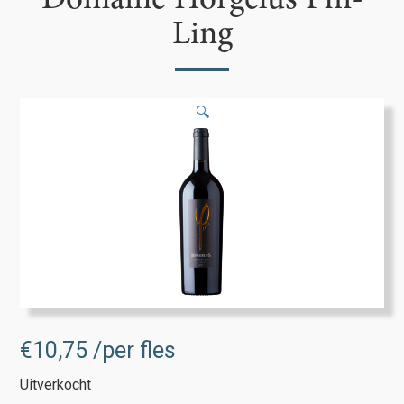
Domaine Horgelus Phi-
Ling
🔍
€
10,75
/per fles
Uitverkocht