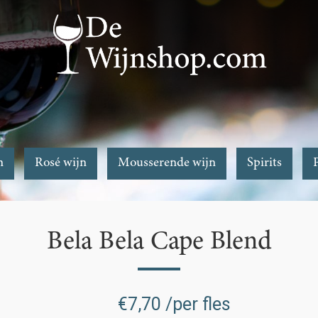
n
Rosé wijn
Mousserende wijn
Spirits
Bela Bela Cape Blend
€
7,70
/per fles