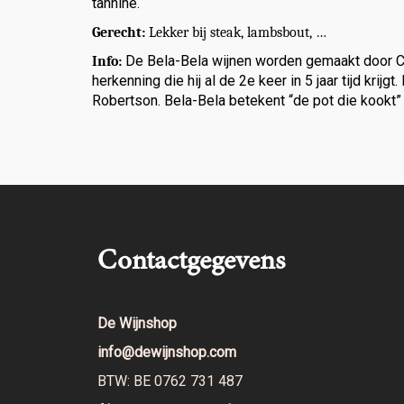
tannine.
Gerecht:
Lekker bij steak, lambsbout, …
De Bela-Bela wijnen worden gemaakt door C.P.
Info:
herkenning die hij al de 2e keer in 5 jaar tijd k
Robertson. Bela-Bela betekent “de pot die kookt” 
Contactgegevens
De Wijnshop
info@dewijnshop.com
BTW: BE 0762 731 487