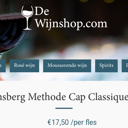
n
Rosé wijn
Mousserende wijn
Spirits
nsberg Methode Cap Classique
€
17,50
/per fles