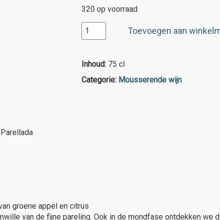
320 op voorraad
Cava
Toevoegen aan winkel
l'Arboç,
1919
Brut
Inhoud:
75 cl
aantal
Categorie:
Mousserende wijn
Parellada
van groene appel en citrus
mwille van de fijne pareling. Ook in de mondfase ontdekken we d