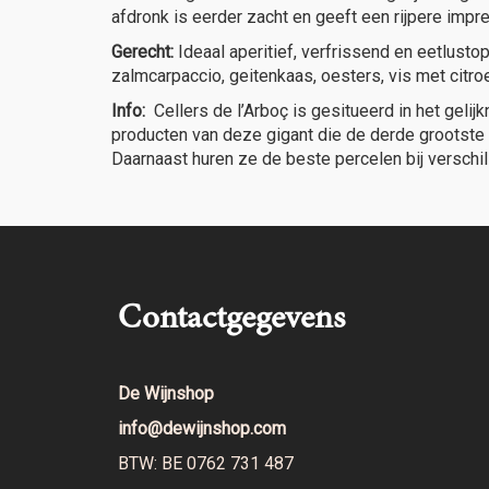
afdronk is eerder zacht en geeft een rijpere impr
Gerecht:
Ideaal aperitief, verfrissend en eetlusto
zalmcarpaccio, geitenkaas, oesters, vis met citr
Info:
Cellers de l’Arboç is gesitueerd in het geli
producten van deze gigant die de derde grootste i
Daarnaast huren ze de beste percelen bij versch
Contactgegevens
De Wijnshop
info@dewijnshop.com
BTW: BE 0762 731 487