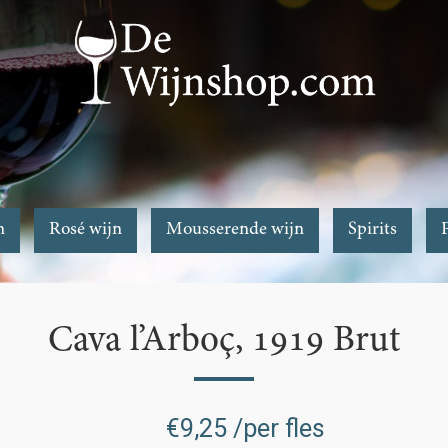
n
Rosé wijn
Mousserende wijn
Spirits
Cava l’Arboç, 1919 Brut
€
9,25
/per fles