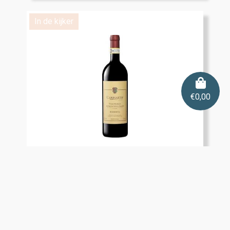
In de kijker
€
0,00
Carpineto Vino Nobile di
Montepulciano Riserva
€
24,25