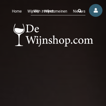
Home
Wijnen
Wijndomeinen
Nieuws