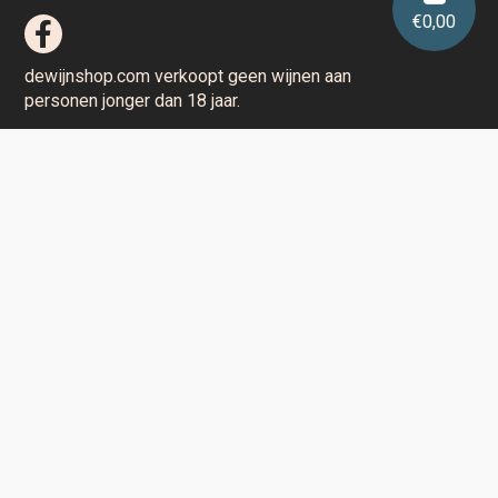
€
0,00
dewijnshop.com verkoopt geen wijnen aan
personen jonger dan 18 jaar.
Aarzel niet en contacteer ons