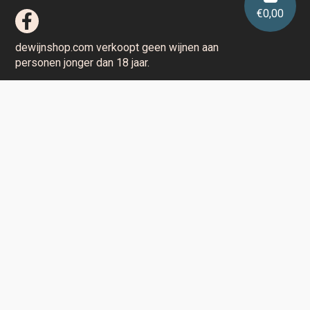
€
0,00
dewijnshop.com verkoopt geen wijnen aan
personen jonger dan 18 jaar.
Aarzel niet en contacteer ons