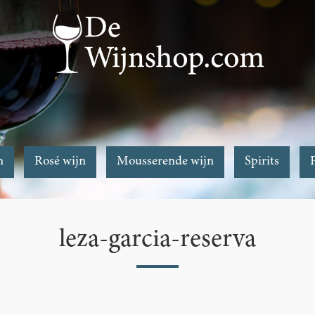
n
Rosé wijn
Mousserende wijn
Spirits
leza-garcia-reserva